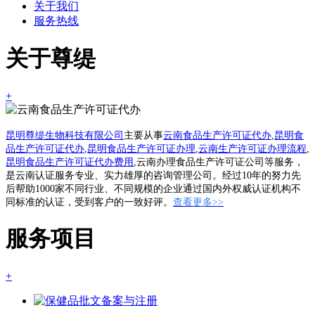
关于我们
服务热线
关于尊缇
+
昆明尊缇生物科技有限公司
主要从事
云南食品生产许可证代办
,
昆明食
品生产许可证代办
,
昆明食品生产许可证办理
,
云南生产许可证办理流程
,
昆明食品生产许可证代办费用
,云南办理食品生产许可证公司等服务，
是云南认证服务专业、实力雄厚的咨询管理公司。经过10年的努力先
后帮助1000家不同行业、不同规模的企业通过国内外权威认证机构不
同标准的认证，受到客户的一致好评。
查看更多>>
服务项目
+