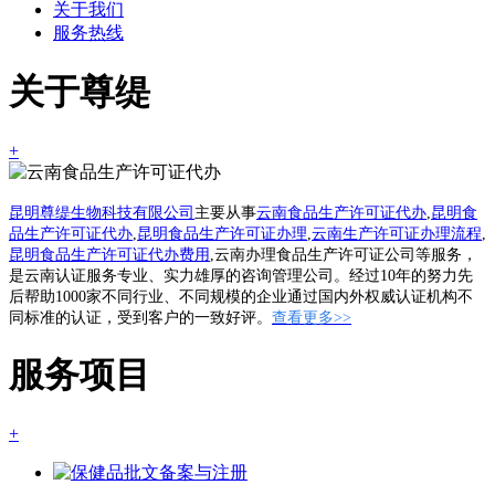
关于我们
服务热线
关于尊缇
+
昆明尊缇生物科技有限公司
主要从事
云南食品生产许可证代办
,
昆明食
品生产许可证代办
,
昆明食品生产许可证办理
,
云南生产许可证办理流程
,
昆明食品生产许可证代办费用
,云南办理食品生产许可证公司等服务，
是云南认证服务专业、实力雄厚的咨询管理公司。经过10年的努力先
后帮助1000家不同行业、不同规模的企业通过国内外权威认证机构不
同标准的认证，受到客户的一致好评。
查看更多>>
服务项目
+