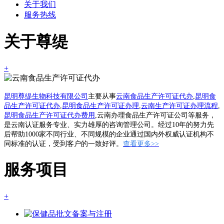
关于我们
服务热线
关于尊缇
+
昆明尊缇生物科技有限公司
主要从事
云南食品生产许可证代办
,
昆明食
品生产许可证代办
,
昆明食品生产许可证办理
,
云南生产许可证办理流程
,
昆明食品生产许可证代办费用
,云南办理食品生产许可证公司等服务，
是云南认证服务专业、实力雄厚的咨询管理公司。经过10年的努力先
后帮助1000家不同行业、不同规模的企业通过国内外权威认证机构不
同标准的认证，受到客户的一致好评。
查看更多>>
服务项目
+