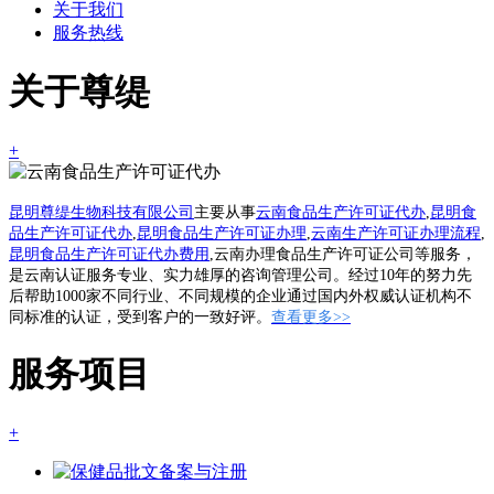
关于我们
服务热线
关于尊缇
+
昆明尊缇生物科技有限公司
主要从事
云南食品生产许可证代办
,
昆明食
品生产许可证代办
,
昆明食品生产许可证办理
,
云南生产许可证办理流程
,
昆明食品生产许可证代办费用
,云南办理食品生产许可证公司等服务，
是云南认证服务专业、实力雄厚的咨询管理公司。经过10年的努力先
后帮助1000家不同行业、不同规模的企业通过国内外权威认证机构不
同标准的认证，受到客户的一致好评。
查看更多>>
服务项目
+